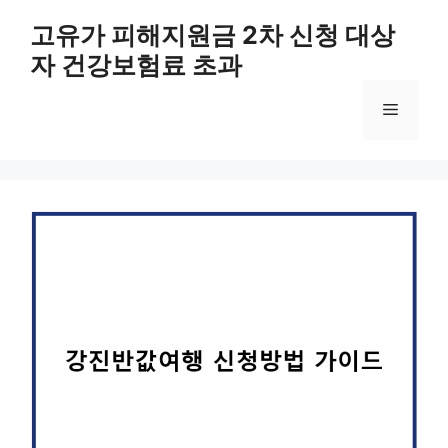
컨
고유가 피해지원금 2차 신청 대상
텐
자 건강보험료 초과
츠
로
메
건
너
뛰
뉴
기