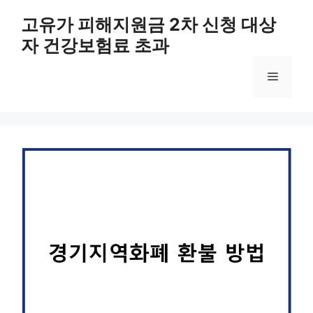
컨
고유가 피해지원금 2차 신청 대상
텐
자 건강보험료 초과
츠
로
메
건
너
뛰
뉴
기