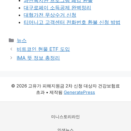
과천복지관 프로그램 폐강 환불
대구로페이 소득공제 완벽정리
대형가전 무상수거 신청
티머니고 고객센터 전화번호 환불 신청 방법
카
뉴스
테
비트코인 현물 ETF 도입
고
IMA 뜻 정보 총정리
리
© 2026 고유가 피해지원금 2차 신청 대상자 건강보험료
초과
• 제작됨
GeneratePress
미니스토리라인
인생뉴스