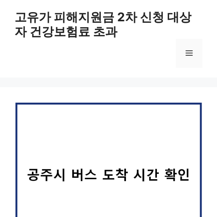
컨
고유가 피해지원금 2차 신청 대상
텐
자 건강보험료 초과
츠
로
메
건
너
뛰
뉴
기