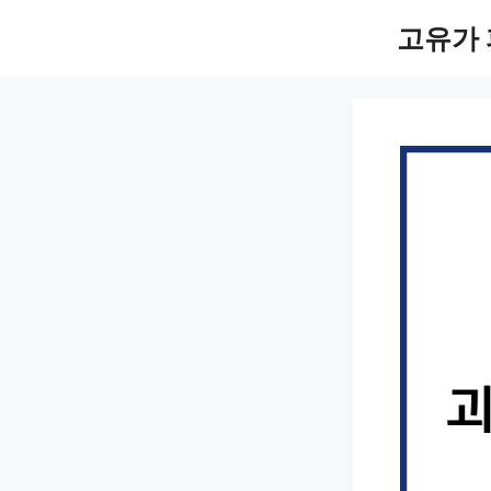
컨
고유가 
텐
츠
로
건
너
뛰
기