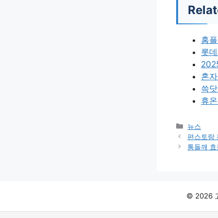
Relat
홈플
롯데
20
혼자
쓱닷
휴온
카
뉴스
테
편스토랑
고
통들깨 효
리
© 202