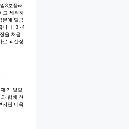
불암3호플러
절이고 세척하
덕분에 달콤
니다. 3~4
장을 처음
바로 괴산장
제’가 열릴
사와 함께 현
보시면 더욱