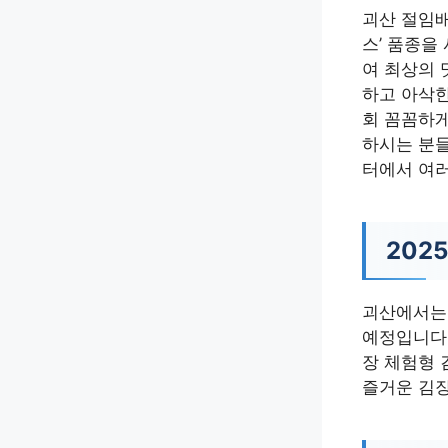
괴산 절임배
스’ 품종을
여 최상의 
하고 아삭한
회 꼼꼼하
하시는 분들
터에서 여
202
괴산에서는 
예정입니다.
장 체험형 
즐거운 김장