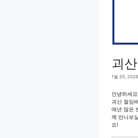
괴산
1월 20, 202
안녕하세요!
괴산 절임배
매년 많은 
께 만나보실
요!