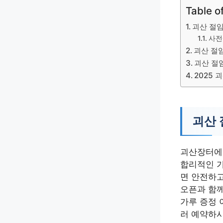
Table o
괴산 절임
사전
괴산 절
괴산 절
2025 
괴산 
괴산장터에서
합리적인 가
면 안전하고
오픈과 함께
가루 증정 
러 예약하시