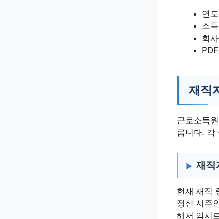
연도
소득
회사
PD
재직자
근로소득원
릅니다. 각
재직
현재 재직
정산 시즌인
해서 임시로