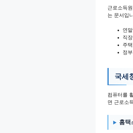
근로소득원
는 문서입니
연말
직장
주택
정부
국세
컴퓨터를 활
면 근로소
홈택