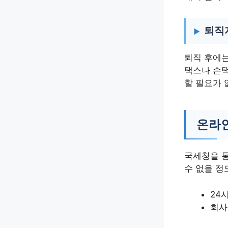
퇴직
퇴직 후에
택스나 손택
할 필요가 
온라인
국세청을 
수 없을 정
24
회사