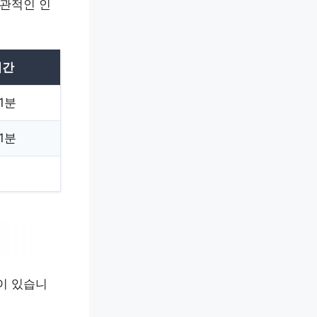
관적인 인
시간
1분
1분
이 있습니