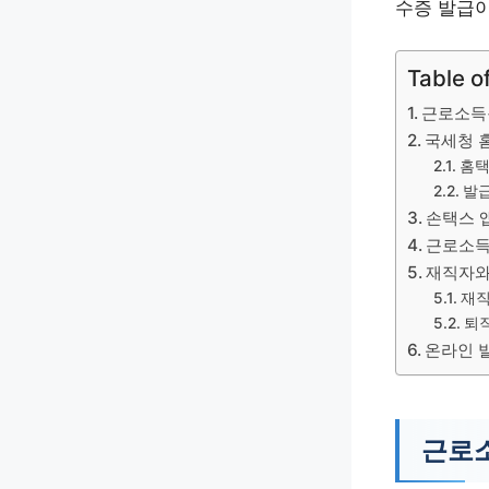
수증 발급이
Table o
근로소득
국세청 
홈택
발급
손택스 
근로소득
재직자와
재직
퇴
온라인 
근로