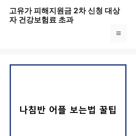
컨
고유가 피해지원금 2차 신청 대상
텐
자 건강보험료 초과
츠
로
메
건
너
뛰
뉴
기