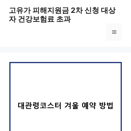
컨
고유가 피해지원금 2차 신청 대상
텐
자 건강보험료 초과
츠
로
메
건
너
뛰
뉴
기