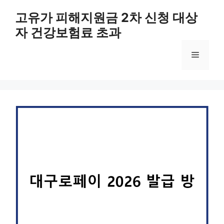
컨
고유가 피해지원금 2차 신청 대상
텐
자 건강보험료 초과
츠
로
메
건
너
뛰
뉴
기