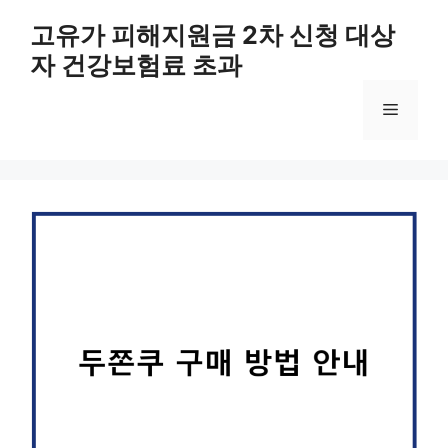
컨
고유가 피해지원금 2차 신청 대상
텐
자 건강보험료 초과
츠
로
메
건
너
뛰
뉴
기