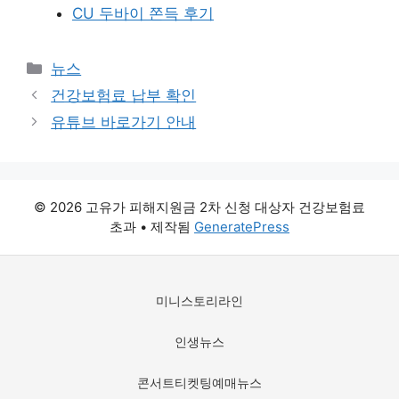
CU 두바이 쫀득 후기
카
뉴스
테
건강보험료 납부 확인
고
유튜브 바로가기 안내
리
© 2026 고유가 피해지원금 2차 신청 대상자 건강보험료
초과
• 제작됨
GeneratePress
미니스토리라인
인생뉴스
콘서트티켓팅예매뉴스