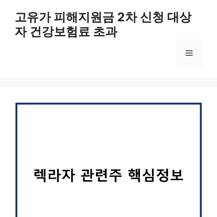
컨
고유가 피해지원금 2차 신청 대상
텐
자 건강보험료 초과
츠
로
메
건
너
뛰
뉴
기