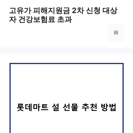
컨
고유가 피해지원금 2차 신청 대상
텐
자 건강보험료 초과
츠
로
메
건
너
뛰
뉴
기