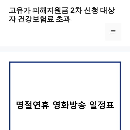
컨
고유가 피해지원금 2차 신청 대상
텐
자 건강보험료 초과
츠
로
메
건
너
뛰
뉴
기