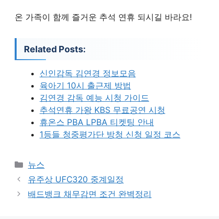
온 가족이 함께 즐거운 추석 연휴 되시길 바라요!
Related Posts:
신인감독 김연경 정보모음
육아기 10시 출근제 방법
김연경 감독 예능 시청 가이드
추석연휴 가왕 KBS 무료공연 시청
휴온스 PBA LPBA 티켓팅 안내
1등들 청중평가단 방청 신청 일정 코스
카
뉴스
테
유주상 UFC320 중계일정
고
배드뱅크 채무감면 조건 완벽정리
리