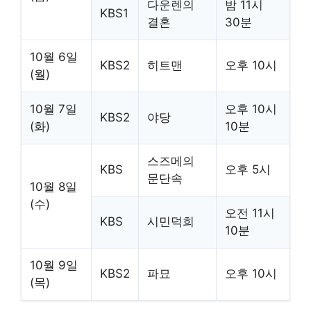
다운렌의
밤 11시
KBS1
결혼
30분
10월 6일
KBS2
히트맨
오후 10시
(월)
10월 7일
오후 10시
KBS2
야당
(화)
10분
스즈메의
KBS
오후 5시
문단속
10월 8일
(수)
오전 11시
KBS
시민덕희
10분
10월 9일
KBS2
파묘
오후 10시
(목)