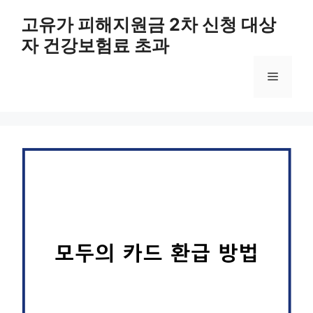
컨
고유가 피해지원금 2차 신청 대상
텐
자 건강보험료 초과
츠
로
메
건
너
뛰
뉴
기