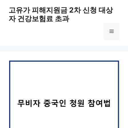
컨
고유가 피해지원금 2차 신청 대상
텐
자 건강보험료 초과
츠
로
메
건
너
뛰
뉴
기