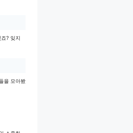
죠? 잊지
용들을 모아봤