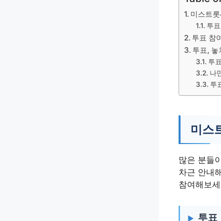
미스트롯4
투표
투표 참
투표, 놓
투표
나만
투
미스트
많은 분들이
차근 안내해
참여해보세
투표