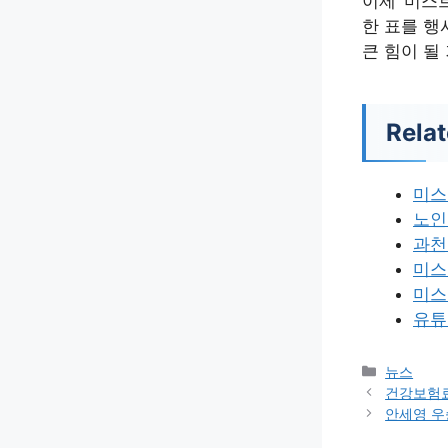
이제 ‘미스
한 표를 행
큰 힘이 될
Relat
미스
노인
과천
미스
미스
유튜
카
뉴스
테
건강보험료
고
안세영 우
리