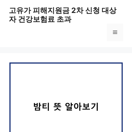
컨
고유가 피해지원금 2차 신청 대상
텐
자 건강보험료 초과
츠
로
메
건
너
뛰
뉴
기