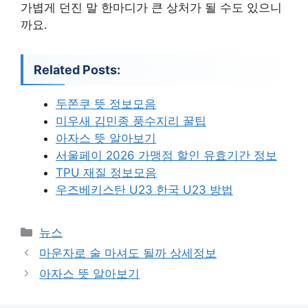
가볍게 던진 말 한마디가 큰 상처가 될 수도 있으니
까요.
Related Posts:
두쫀쿠 뜻 정보모음
미우새 김민종 풍수지리 꿀팁
아자스 뜻 알아보기
서울페이 2026 가맹점 할인 유효기간 정보
TPU 재질 정보모음
우즈베키스탄 U23 한국 U23 방법
카
뉴스
테
마운자로 술 마셔도 될까 상세정보
고
아자스 뜻 알아보기
리