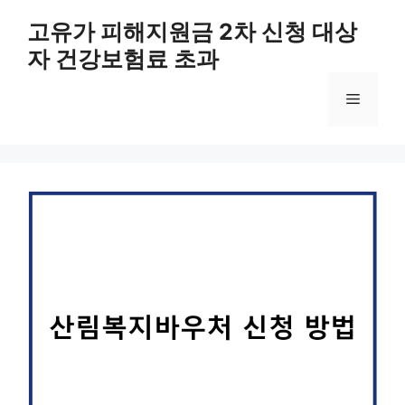
컨
고유가 피해지원금 2차 신청 대상
텐
자 건강보험료 초과
츠
로
메
건
너
뛰
뉴
기