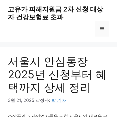
컨
고유가 피해지원금 2차 신청 대상
텐
자 건강보험료 초과
츠
로
메
건
너
뛰
뉴
기
서울시 안심통장
2025년 신청부터 혜
택까지 상세 정리
3월 21, 2025
작성자:
박 기자
소상공인과 자영업자들을 위한 서울시의 새로운 금