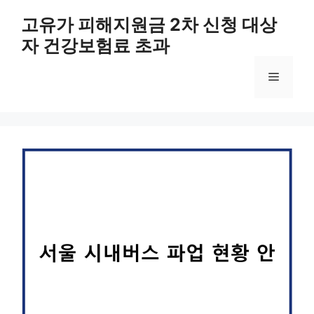
컨
고유가 피해지원금 2차 신청 대상
텐
자 건강보험료 초과
츠
로
메
건
너
뛰
뉴
기