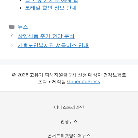
설 연휴 기차표 예매 팁
코레일 할인 정보 안내
카
뉴스
테
삼양식품 주가 전망 분석
고
기흥노인복지관 셔틀버스 안내
리
© 2026 고유가 피해지원금 2차 신청 대상자 건강보험료
초과
• 제작됨
GeneratePress
미니스토리라인
인생뉴스
콘서트티켓팅예매뉴스