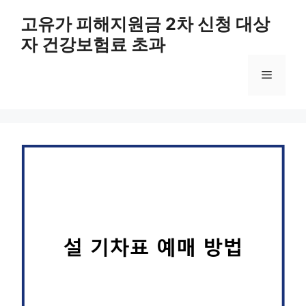
컨
고유가 피해지원금 2차 신청 대상
텐
자 건강보험료 초과
츠
로
메
건
너
뛰
뉴
기