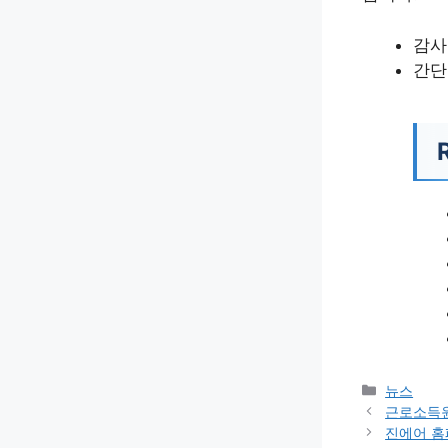
감사
간단
카
뉴스
테
근로소득
고
진에어 홈