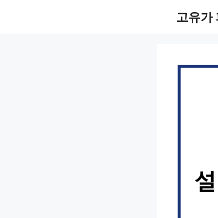
컨
고유가 
텐
츠
로
건
너
뛰
기