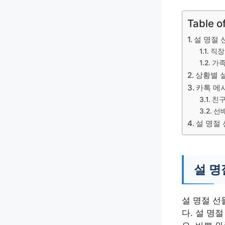
Table o
설 명절 
직장
가족
상황별 
카톡 메
친구
선
설 명절
설 명
설 명절 선
다. 설 명