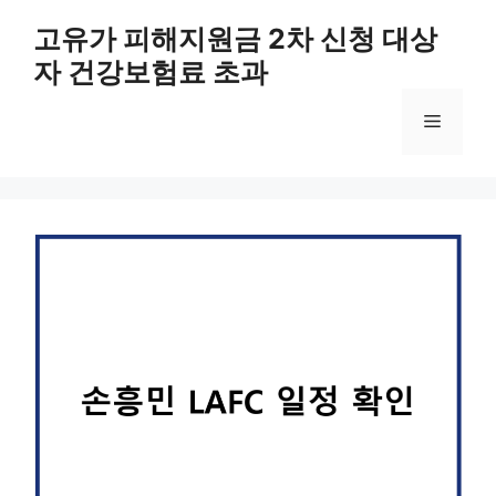
컨
고유가 피해지원금 2차 신청 대상
텐
자 건강보험료 초과
츠
로
메
건
너
뛰
뉴
기