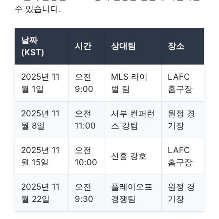
수 있습니다.
날짜
시간
상대팀
장소
(KST)
2025년 11
오전
MLS 라이
LAFC
월 1일
9:00
벌 팀
홈구장
2025년 11
오전
서부 컨퍼런
원정 경
월 8일
11:00
스 강팀
기장
2025년 11
오전
LAFC
신흥 강호
월 15일
10:00
홈구장
2025년 11
오전
플레이오프
원정 경
월 22일
9:30
경쟁팀
기장