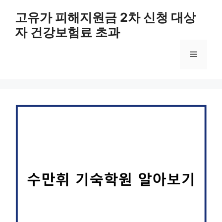
컨
고유가 피해지원금 2차 신청 대상
텐
자 건강보험료 초과
츠
로
메
건
너
뛰
뉴
기