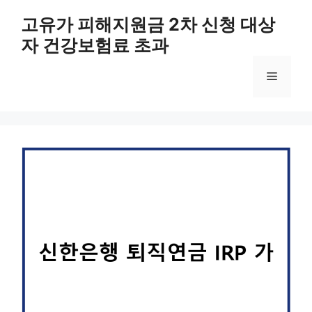
컨
고유가 피해지원금 2차 신청 대상
텐
자 건강보험료 초과
츠
로
메
건
너
뛰
뉴
기