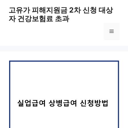
컨
고유가 피해지원금 2차 신청 대상
텐
자 건강보험료 초과
츠
로
메
건
너
뛰
뉴
기