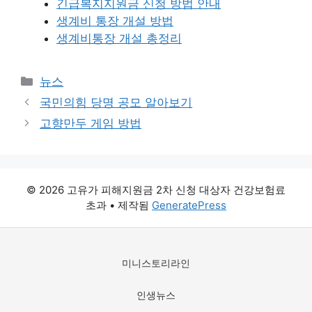
긴급복지지원금 신청 방법 안내
생계비 통장 개설 방법
생계비통장 개설 총정리
카
뉴스
테
국민의힘 당명 공모 알아보기
고
고향만두 게임 방법
리
© 2026 고유가 피해지원금 2차 신청 대상자 건강보험료
초과
• 제작됨
GeneratePress
미니스토리라인
인생뉴스