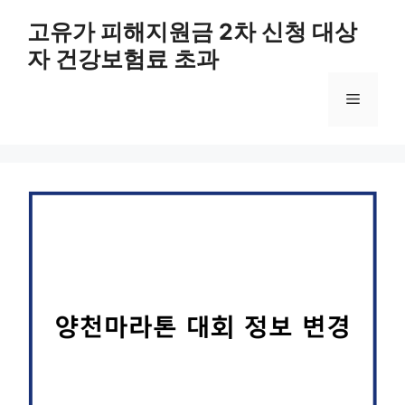
컨
고유가 피해지원금 2차 신청 대상
텐
자 건강보험료 초과
츠
로
메
건
너
뛰
뉴
기