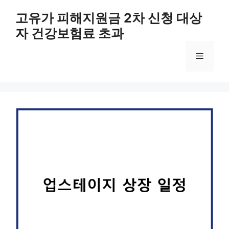
컨
고유가 피해지원금 2차 신청 대상
텐
자 건강보험료 초과
츠
로
메
건
너
뛰
뉴
기