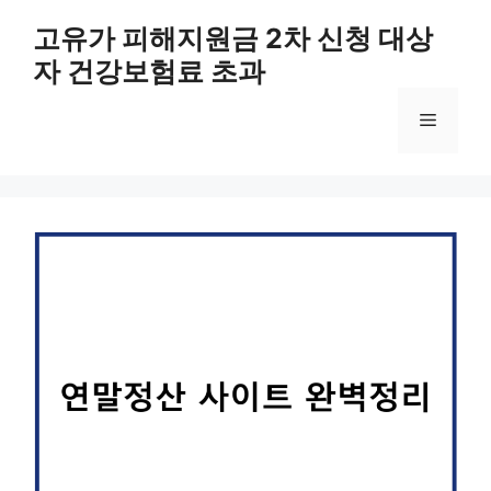
컨
고유가 피해지원금 2차 신청 대상
텐
자 건강보험료 초과
츠
로
메
건
너
뛰
뉴
기