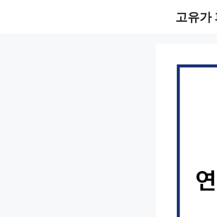
컨
고유가 
텐
츠
로
건
너
뛰
기