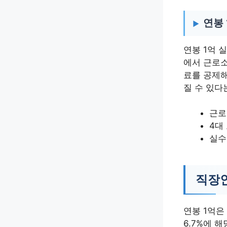
연봉 
연봉 1억 
에서 근로소
료를 공제해
질 수 있다
근로
4대
실수
직장인
연봉 1억은
6.7%에 