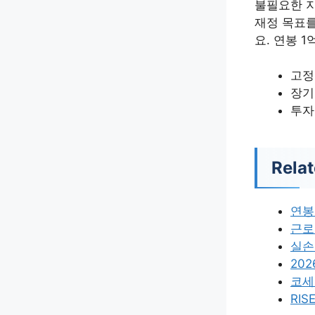
불필요한 지
재정 목표를
요. 연봉 
고정
장기
투자
Relat
연봉
근로
실손
20
코세
RIS