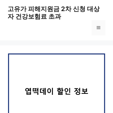
컨
고유가 피해지원금 2차 신청 대상
텐
자 건강보험료 초과
츠
로
메
건
너
뛰
뉴
기