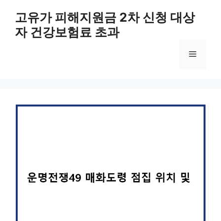
컨
고유가 피해지원금 2차 신청 대상
텐
자 건강보험료 초과
츠
로
메
건
너
뛰
뉴
기