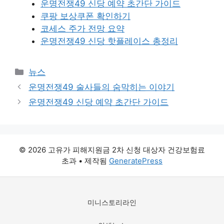
운명전쟁49 신당 예약 초간단 가이드
쿠팡 보상쿠폰 확인하기
코세스 주가 전망 요약
운명전쟁49 신당 핫플레이스 총정리
카
뉴스
테
운명전쟁49 술사들의 숨막히는 이야기
고
운명전쟁49 신당 예약 초간단 가이드
리
© 2026 고유가 피해지원금 2차 신청 대상자 건강보험료
초과
• 제작됨
GeneratePress
미니스토리라인