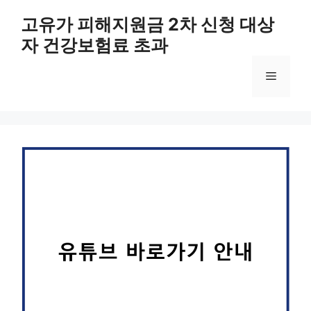
컨
고유가 피해지원금 2차 신청 대상
텐
자 건강보험료 초과
츠
로
메
건
너
뛰
뉴
기