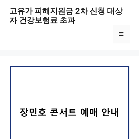
컨
고유가 피해지원금 2차 신청 대상
텐
자 건강보험료 초과
츠
로
메
건
너
뛰
뉴
기