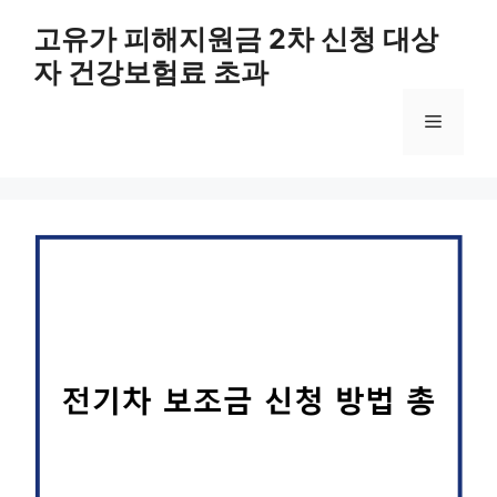
컨
고유가 피해지원금 2차 신청 대상
텐
자 건강보험료 초과
츠
로
메
건
너
뛰
뉴
기