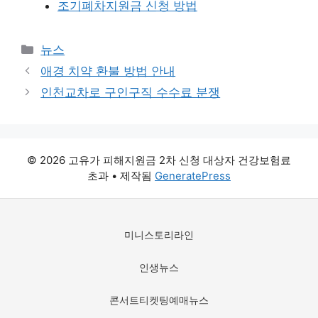
조기폐차지원금 신청 방법
카
뉴스
테
애경 치약 환불 방법 안내
고
인천교차로 구인구직 수수료 분쟁
리
© 2026 고유가 피해지원금 2차 신청 대상자 건강보험료
초과
• 제작됨
GeneratePress
미니스토리라인
인생뉴스
콘서트티켓팅예매뉴스