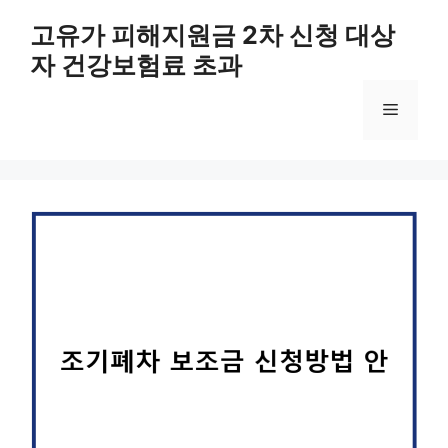
컨
고유가 피해지원금 2차 신청 대상
텐
자 건강보험료 초과
츠
로
메
건
너
뛰
뉴
기