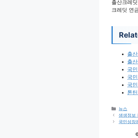
출산크레딧
크레딧 연금
Relat
출산
출산
국민
국민
국민
톤틴
카
뉴스
테
생생정보 
고
국민성장펀
리