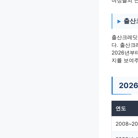
여성들의 연
출산
출산크레딧 
다. 출산크
2026년부
지를 보여
202
연도
2008~2