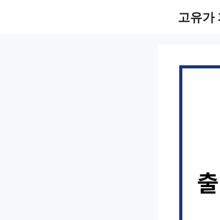
컨
고유가 
텐
츠
로
건
너
뛰
기