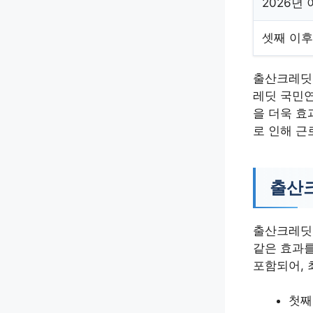
2026년
셋째 이후
출산크레딧 
레딧 국민연
을 더욱 효
로 인해 근
출산크
출산크레딧 
같은 효과를
포함되어, 
첫째