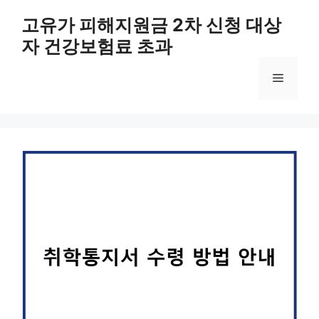
컨
고유가 피해지원금 2차 신청 대상
텐
자 건강보험료 초과
츠
로
메
건
너
뛰
뉴
기