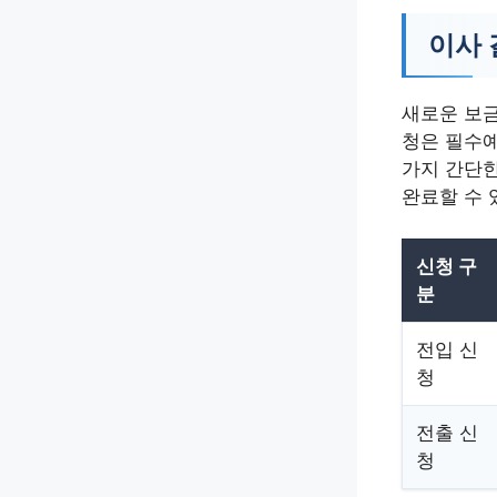
이사 
새로운 보금
청은 필수예
가지 간단한
완료할 수 
신청 구
분
전입 신
청
전출 신
청