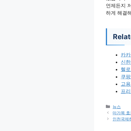
언제든지 
하게 해결
Relat
카카
신한
헬로
쿠팡
고용
프리
카
뉴스
테
마가목 효
고
인천국제
리