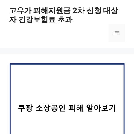
컨
고유가 피해지원금 2차 신청 대상
텐
자 건강보험료 초과
츠
로
메
건
너
뛰
뉴
기