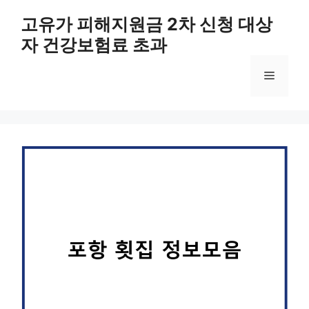
컨
고유가 피해지원금 2차 신청 대상
텐
자 건강보험료 초과
츠
로
메
건
너
뛰
뉴
기