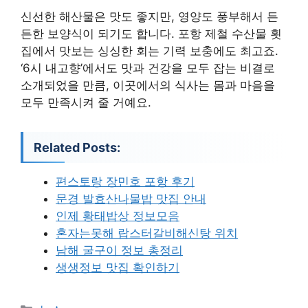
신선한 해산물은 맛도 좋지만, 영양도 풍부해서 든
든한 보양식이 되기도 합니다. 포항 제철 수산물 횟
집에서 맛보는 싱싱한 회는 기력 보충에도 최고죠.
‘6시 내고향’에서도 맛과 건강을 모두 잡는 비결로
소개되었을 만큼, 이곳에서의 식사는 몸과 마음을
모두 만족시켜 줄 거예요.
Related Posts:
편스토랑 장민호 포항 후기
문경 발효산나물밥 맛집 안내
인제 황태밥상 정보모음
혼자는못해 랍스터갈비해신탕 위치
남해 굴구이 정보 총정리
생생정보 맛집 확인하기
카