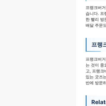
프랭크버거 
습니다. 프
한 빨리 방
배달 주문도
프랭크
프랭크버거 
는 것이 중
고, 프랭크
있는 굿즈는
반에 방문
Relat