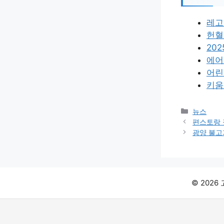
레고
헌혈
20
에어
어린
키움
카
뉴스
테
편스토랑 
고
광양 불고
리
© 202