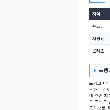
지역
수도권
지방권
온라인
프랭
프랭크버거
드하는 것이
내 주변 지
로 조회 가
공하므로 원