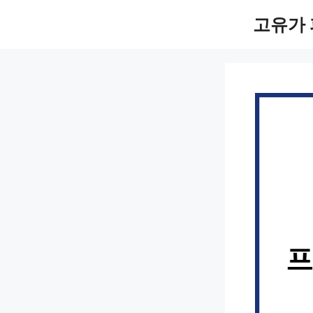
컨
고유가 
텐
츠
로
건
너
뛰
기