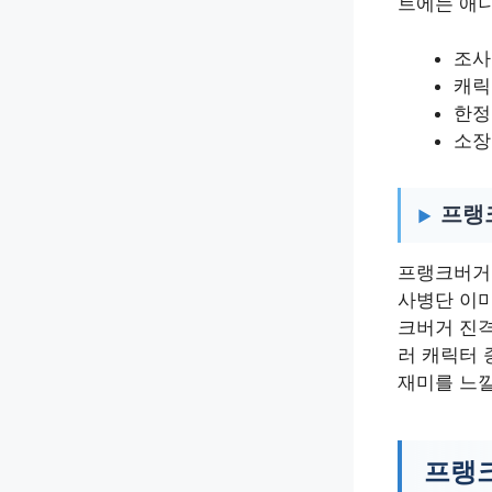
트에는 애
조사
캐릭
한정
소장
프랭
프랭크버거 
사병단 이미
크버거 진격
러 캐릭터 
재미를 느낄
프랭크