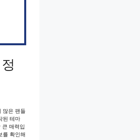
벽정
 많은 팬들
작된 테마
 큰 매력입
보를 확인해