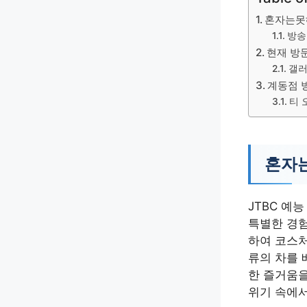
혼자는못
방송
현재 방
갤러
계동점 
티 
혼자
JTBC 예
특별한 경험
하여 코스처
류의 차를 
한 즐거움을
위기 속에서