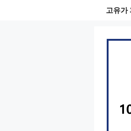
컨
고유가 
텐
츠
로
건
너
뛰
기