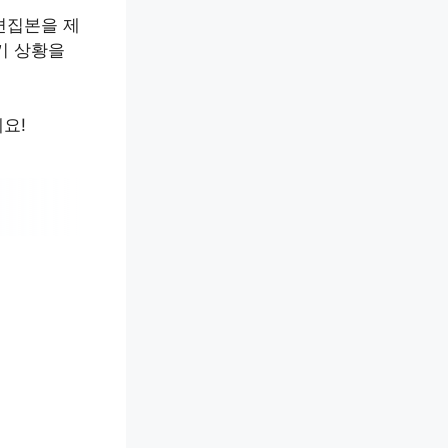
편집본을 제
기 상황을
요!