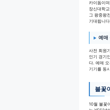
카이돔이며
장신대학교입
그 왕중왕전
기대됩니다
예매
사전 회원가
인기 경기인
다. 예매 
기기를 동시
불꽃야
10월 불꽃