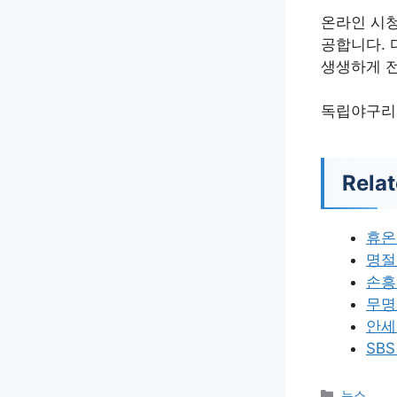
온라인 시청
공합니다. 
생생하게 
독립야구리그
Relat
휴온
명절
손흥
무명
안세
SB
카
뉴스