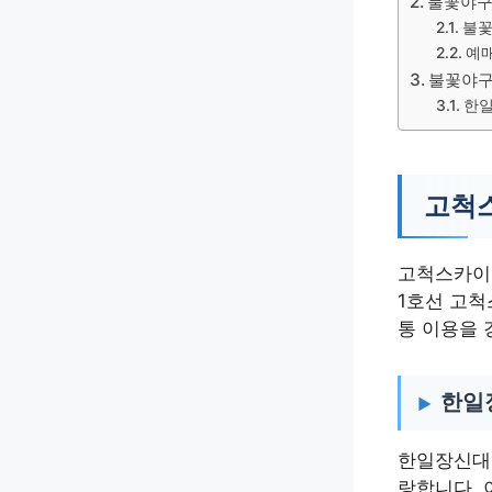
불꽃야구
불꽃
예매
불꽃야구
한일
고척
고척스카이돔
1호선 고
통 이용을 
한일
한일장신대학
랑합니다. 