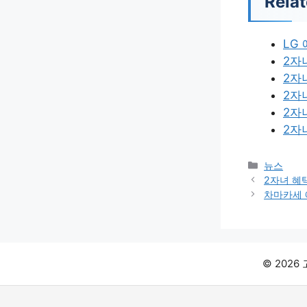
Relat
LG
2자
2자
2자
2자
2자
카
뉴스
테
2자녀 혜
고
차마카세 
리
© 202