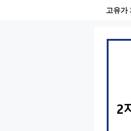
컨
고유가 
텐
츠
로
건
너
뛰
기