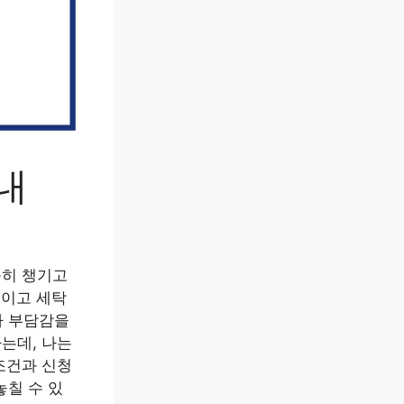
내
꼼히 챙기고
론이고 세탁
다 부담감을
는데, 나는
조건과 신청
놓칠 수 있