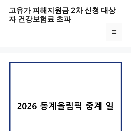
컨
고유가 피해지원금 2차 신청 대상
텐
자 건강보험료 초과
츠
로
메
건
너
뛰
뉴
기