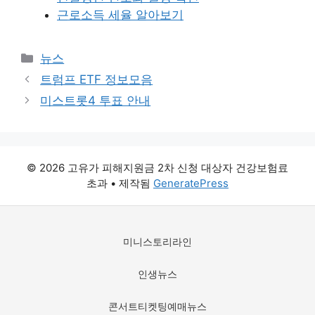
근로소득 세율 알아보기
카
뉴스
테
트럼프 ETF 정보모음
고
미스트롯4 투표 안내
리
© 2026 고유가 피해지원금 2차 신청 대상자 건강보험료
초과
• 제작됨
GeneratePress
미니스토리라인
인생뉴스
콘서트티켓팅예매뉴스