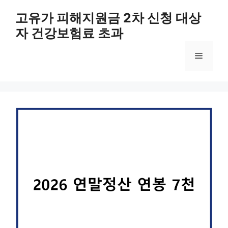
컨
고유가 피해지원금 2차 신청 대상
텐
자 건강보험료 초과
츠
로
메
건
너
뛰
뉴
기