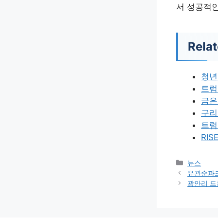
서 성공적인
Relat
청년
트럼
금은
구리
트럼
RIS
카
뉴스
테
유관순파크
고
광안리 드
리