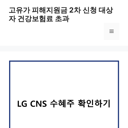
컨
고유가 피해지원금 2차 신청 대상
텐
자 건강보험료 초과
츠
로
메
건
너
뛰
뉴
기