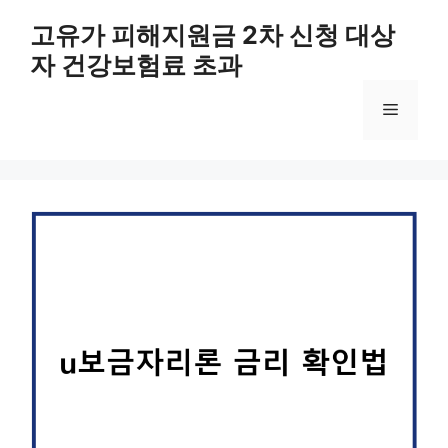
컨
고유가 피해지원금 2차 신청 대상
텐
자 건강보험료 초과
츠
로
메
건
너
뛰
뉴
기