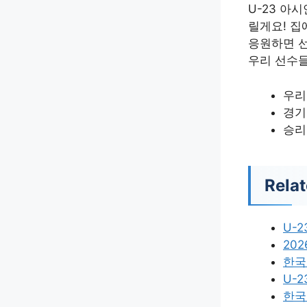
U-23 아
릴게요! 집
응원하면 선
우리 선수들
우리
경기
승리
Relat
U-
202
한국
U-
한국