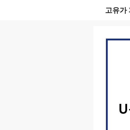
컨
고유가 
텐
츠
로
건
너
뛰
기